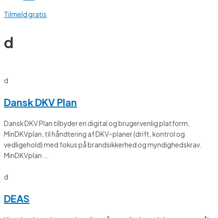
Tilmeld gratis
d
d
Dansk DKV Plan
Dansk DKV Plan tilbyder en digital og brugervenlig platform,
MinDKVplan, til håndtering af DKV-planer (drift, kontrol og
vedligehold) med fokus på brandsikkerhed og myndighedskrav.
MinDKVplan ...
d
DEAS