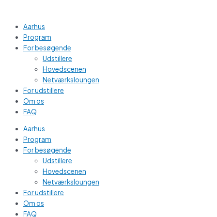
Gå
Main
til
Menu
indholdet
Aarhus
Program
For besøgende
Udstillere
Hovedscenen
Netværksloungen
For udstillere
Om os
FAQ
Aarhus
Program
For besøgende
Udstillere
Hovedscenen
Netværksloungen
For udstillere
Om os
FAQ