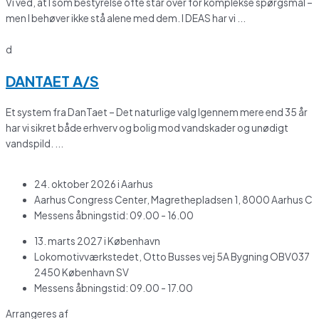
Vi ved, at I som bestyrelse ofte står over for komplekse spørgsmål –
men I behøver ikke stå alene med dem. I DEAS har vi ...
d
DANTAET A/S
Et system fra DanTaet – Det naturlige valg Igennem mere end 35 år
har vi sikret både erhverv og bolig mod vandskader og unødigt
vandspild. ...
24. oktober 2026 i Aarhus
Aarhus Congress Center, Magrethepladsen 1, 8000 Aarhus C
Messens åbningstid: 09.00 - 16.00
13. marts 2027 i København
Lokomotivværkstedet, Otto Busses vej 5A Bygning OBV037
2450 København SV
Messens åbningstid: 09.00 - 17.00
Arrangeres af