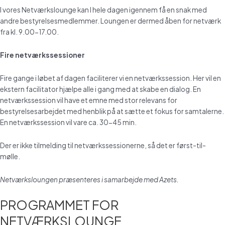
I vores Netværkslounge kan I hele dagen igennem få en snak med
andre bestyrelsesmedlemmer. Loungen er dermed åben for netværk
fra kl. 9.00-17.00.
Fire netværkssessioner
Fire gange i løbet af dagen faciliterer vi en netværkssession. Her vil en
ekstern facilitator hjælpe alle i gang med at skabe en dialog. En
netværkssession vil have et emne med stor relevans for
bestyrelsesarbejdet med henblik på at sætte et fokus for samtalerne.
En netværkssession vil vare ca. 30-45 min.
Der er ikke tilmelding til netværkssessionerne, så det er først-til-
mølle.
Netværksloungen præsenteres i samarbejde med Azets.
PROGRAMMET FOR
NETVÆRKSLOUNGE