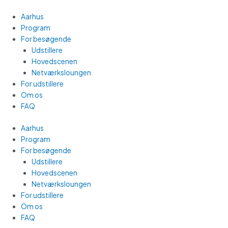
Gå
Main
til
Menu
Aarhus
indholdet
Program
For besøgende
Udstillere
Hovedscenen
Netværksloungen
For udstillere
Om os
FAQ
Aarhus
Program
For besøgende
Udstillere
Hovedscenen
Netværksloungen
For udstillere
Om os
FAQ