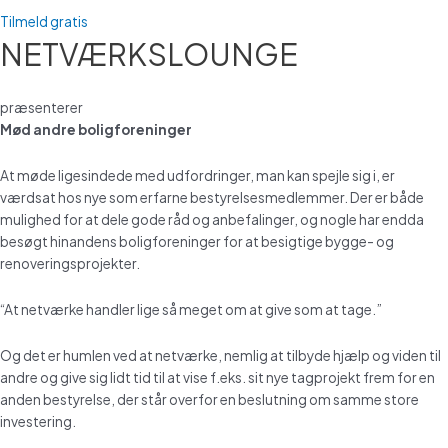
Tilmeld gratis
NETVÆRKSLOUNGE
præsenterer
Mød andre boligforeninger
At møde ligesindede med udfordringer, man kan spejle sig i, er
værdsat hos nye som erfarne bestyrelsesmedlemmer. Der er både
mulighed for at dele gode råd og anbefalinger, og nogle har endda
besøgt hinandens boligforeninger for at besigtige bygge- og
renoveringsprojekter.
“At netværke handler lige så meget om at give som at tage.”
Og det er humlen ved at netværke, nemlig at tilbyde hjælp og viden til
andre og give sig lidt tid til at vise f.eks. sit nye tagprojekt frem for en
anden bestyrelse, der står overfor en beslutning om samme store
investering.