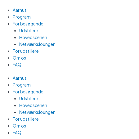
Gå
Main
til
Menu
Aarhus
indholdet
Program
For besøgende
Udstillere
Hovedscenen
Netværksloungen
For udstillere
Om os
FAQ
Aarhus
Program
For besøgende
Udstillere
Hovedscenen
Netværksloungen
For udstillere
Om os
FAQ