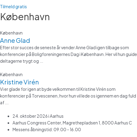
Tilmeld gratis
København
København
Anne Glad
Efter stor succes de seneste år vender Anne Glad igen tilbage som
konferencier på Boligforeningernes Dag i København. Her vil hun guide
deltagerne trygt og ...
København
Kristine Virén
Vi er glade for igen at byde velkommen til Kristine Virén som
konferencier på Torvescenen, hvor hun vil lede os igennem en dag fuld
af ...
24. oktober 2026 i Aarhus
Aarhus Congress Center, Magrethepladsen 1, 8000 Aarhus C
Messens åbningstid: 09.00 - 16.00