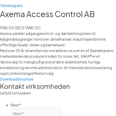
Tilmeld gratis
Axema Access Control AB
FIND OS VED STAND 12C
Axema udvikler adgangskontrol- og dørtelefonsystem til
lejlighedsbygninger, kontorer, detailhandel, industriejendomme,
offentlige lokaler, skoler og børnehaver.
Med over 30 år i branchen har vi etableret os som en af ​​Skandinaviens
markedsledende producent inden for vores felt. VAKA® er et
førstevalg for mange på grund af dens skalerbarhed, hurtige
installation og nemme administration. En fremtidssikret investering
og et omkostningseffektivt valg.
Download brochure
Kontakt virksomheden
Udfyld formularen
Navn
*