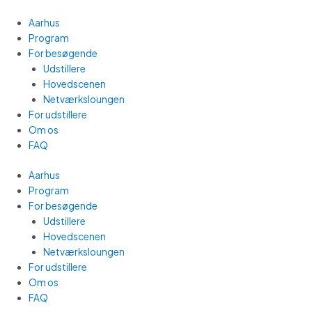
Gå
Main
til
Menu
Aarhus
indholdet
Program
For besøgende
Udstillere
Hovedscenen
Netværksloungen
For udstillere
Om os
FAQ
Aarhus
Program
For besøgende
Udstillere
Hovedscenen
Netværksloungen
For udstillere
Om os
FAQ