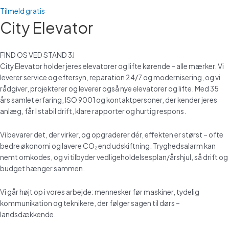
Tilmeld gratis
City Elevator
FIND OS VED STAND 3J
City Elevator holder jeres elevatorer og lifte kørende – alle mærker. Vi
leverer service og eftersyn, reparation 24/7 og modernisering, og vi
rådgiver, projekterer og leverer også nye elevatorer og lifte. Med 35
års samlet erfaring, ISO 9001 og kontaktpersoner, der kender jeres
anlæg, får I stabil drift, klare rapporter og hurtig respons.
Vi bevarer det, der virker, og opgraderer dér, effekten er størst – ofte
bedre økonomi og lavere CO₂ end udskiftning. Tryghedsalarm kan
nemt omkodes, og vi tilbyder vedligeholdelsesplan/årshjul, så drift og
budget hænger sammen.
Vi går højt op i vores arbejde: mennesker før maskiner, tydelig
kommunikation og teknikere, der følger sagen til dørs –
landsdækkende.