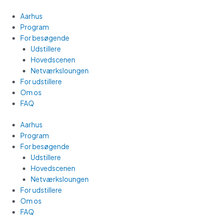
Gå
Main
til
Menu
Aarhus
indholdet
Program
For besøgende
Udstillere
Hovedscenen
Netværksloungen
For udstillere
Om os
FAQ
Aarhus
Program
For besøgende
Udstillere
Hovedscenen
Netværksloungen
For udstillere
Om os
FAQ