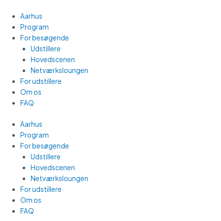
Gå
Main
til
Menu
Aarhus
indholdet
Program
For besøgende
Udstillere
Hovedscenen
Netværksloungen
For udstillere
Om os
FAQ
Aarhus
Program
For besøgende
Udstillere
Hovedscenen
Netværksloungen
For udstillere
Om os
FAQ