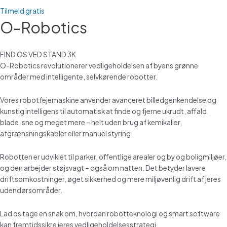
Tilmeld gratis
O-Robotics
FIND OS VED STAND 3K
O-Robotics revolutionerer vedligeholdelsen af byens grønne
områder med intelligente, selvkørende robotter.
Vores robotfejemaskine anvender avanceret billedgenkendelse og
kunstig intelligens til automatisk at finde og fjerne ukrudt, affald,
blade, sne og meget mere – helt uden brug af kemikalier,
afgrænsningskabler eller manuel styring.
Robotten er udviklet til parker, offentlige arealer og by og boligmiljøer,
og den arbejder støjsvagt – også om natten. Det betyder lavere
driftsomkostninger, øget sikkerhed og mere miljøvenlig drift af jeres
udendørsområder.
Lad os tage en snak om, hvordan robotteknologi og smart software
kan fremtidssikre jeres vedligeholdelsesstrategi.