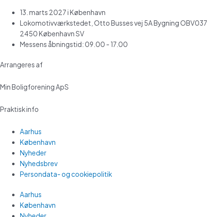
13. marts 2027 i København
Lokomotivværkstedet, Otto Busses vej 5A Bygning OBV037
2450 København SV
Messens åbningstid: 09.00 - 17.00
Arrangeres af
Min Boligforening ApS
Praktisk info
Aarhus
København
Nyheder
Nyhedsbrev
Persondata- og cookiepolitik
Aarhus
København
Nyheder